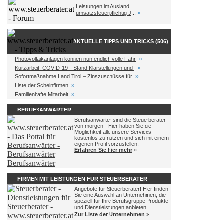
Leistungen im Ausland
»
umsatzsteuerpflichtig J
...
AKTUELLE TIPPS UND TRICKS (506)
»
Photovoltaikanlagen können nun endlich volle Fahr
»
Kurzarbeit: COVID-19 – Stand Klarstellungen und
»
Sofortmaßnahme Land Tirol – Zinszuschüsse für
»
Liste der Scheinfirmen
»
Familienhafte Mitarbeit
BERUFSANWÄRTER
Berufsanwärter sind die Steuerberater
von morgen - Hier haben Sie die
Möglichkeit alle unsere Services
kostenlos zu nutzen und sich mit einem
eigenen Profil vorzustellen.
Erfahren Sie hier mehr
»
FIRMEN MIT LEISTUNGEN FÜR STEUERBERATER
Angebote für Steuerberater! Hier finden
Sie eine Auswahl an Unternehmen, die
speziell für Ihre Berufsgruppe Produkte
und Dienstleistungen anbieten.
»
Zur Liste der Unternehmen