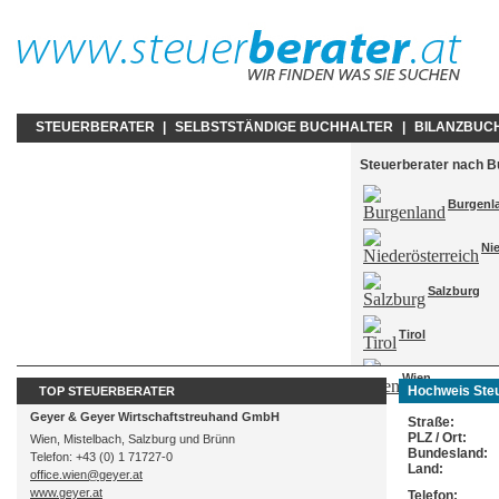
STEUERBERATER
|
SELBSTSTÄNDIGE BUCHHALTER
|
BILANZBUC
Steuerberater nach 
Burgenl
Ni
Salzburg
Tirol
Wien
Hochweis Ste
TOP STEUERBERATER
Geyer & Geyer Wirtschaftstreuhand GmbH
Straße:
PLZ / Ort:
Wien, Mistelbach, Salzburg und Brünn
Bundesland:
Telefon: +43 (0) 1 71727-0
Land:
office.wien@geyer.at
www.geyer.at
Telefon: