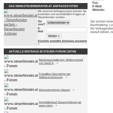
Fax:
DAS WWW.STEUERBERATER.AT ANFRAGESYSTEM
E-Mail:
Website:
Mit unserem Anfragesystem können Sie
kostenlos und unverbindlich Fragen an
Steuerberater senden.
Sie
Sie suchen eine
sind?
Buchhaltung, L
E-
Als Vortragende
Mail
darauf zählen, 
Kürzlich gestellte Anfragen anzeigen
»
AKTUELLE EINTRÄGE IM STEUER-FORUM (30749)
Basispauschalierung: Weiterverkauf
»
von SaaS-A
...
Freiwillige Übernahme der
»
Selbstversicherung
...
»
Kleinunternehmer klausel
...
Immobilienkauf Steuererklärung ab
»
wann sinnv
...